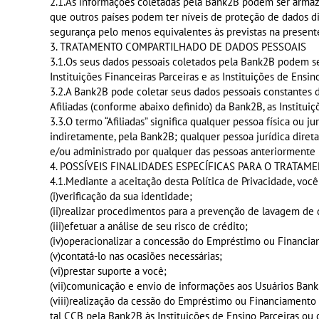
2.1.As informações coletadas pela Bank2B podem ser armaze
que outros países podem ter níveis de proteção de dados di
segurança pelo menos equivalentes às previstas na presente
3. TRATAMENTO COMPARTILHADO DE DADOS PESSOAIS
3.1.Os seus dados pessoais coletados pela Bank2B podem ser
Instituições Financeiras Parceiras e as Instituições de Ensin
3.2.A Bank2B pode coletar seus dados pessoais constantes d
Afiliadas (conforme abaixo definido) da Bank2B, as Instituiç
3.3.O termo “Afiliadas” significa qualquer pessoa física ou 
indiretamente, pela Bank2B; qualquer pessoa jurídica dire
e/ou administrado por qualquer das pessoas anteriormente
4. POSSÍVEIS FINALIDADES ESPECÍFICAS PARA O TRATAM
4.1.Mediante a aceitação desta Política de Privacidade, voc
(i)verificação da sua identidade;
(ii)realizar procedimentos para a prevenção de lavagem de 
(iii)efetuar a análise de seu risco de crédito;
(iv)operacionalizar a concessão do Empréstimo ou Financiame
(v)contatá-lo nas ocasiões necessárias;
(vi)prestar suporte a você;
(vii)comunicação e envio de informações aos Usuários Ban
(viii)realização da cessão do Empréstimo ou Financiamento E
tal CCB pela Bank2B às Instituições de Ensino Parceiras ou 