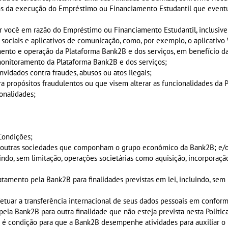
a fins da execução do Empréstimo ou Financiamento Estudantil que even
 por você em razão do Empréstimo ou Financiamento Estudantil, inclusiv
es sociais e aplicativos de comunicação, como, por exemplo, o aplicativ
onamento e operação da Plataforma Bank2B e dos serviços, em benefício 
monitoramento da Plataforma Bank2B e dos serviços;
nvidados contra fraudes, abusos ou atos ilegais;
ara propósitos fraudulentos ou que visem alterar as funcionalidades da
ionalidades;
Condições;
 outras sociedades que componham o grupo econômico da Bank2B; e/
ndo, sem limitação, operações societárias como aquisição, incorporaçã
amento pela Bank2B para finalidades previstas em lei, incluindo, sem 
tuar a transferência internacional de seus dados pessoais em conform
ela Bank2B para outra finalidade que não esteja prevista nesta Polític
s é condição para que a Bank2B desempenhe atividades para auxiliar 