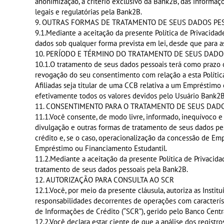
anonimização, a critério exclusivo da Bank2B, das informaçõ
legais e regulatórias pela Bank2B.
9. OUTRAS FORMAS DE TRATAMENTO DE SEUS DADOS PE
9.1.Mediante a aceitação da presente Política de Privacid
dados sob qualquer forma prevista em lei, desde que para as 
10. PERÍODO E TÉRMINO DO TRATAMENTO DE SEUS DADO
10.1.O tratamento de seus dados pessoais terá como prazo o 
revogação do seu consentimento com relação a esta Políti
Afiliadas seja titular de uma CCB relativa a um Empréstimo
efetivamente todos os valores devidos pelo Usuário Bank2
11. CONSENTIMENTO PARA O TRATAMENTO DE SEUS DAD
11.1.Você consente, de modo livre, informado, inequívoco 
divulgação e outras formas de tratamento de seus dados pesso
crédito e, se o caso, operacionalização da concessão de Emp
Empréstimo ou Financiamento Estudantil.
11.2.Mediante a aceitação da presente Política de Privaci
tratamento de seus dados pessoais pela Bank2B.
12. AUTORIZAÇÃO PARA CONSULTA AO SCR
12.1.Você, por meio da presente cláusula, autoriza as Instit
responsabilidades decorrentes de operações com caracterís
de Informações de Crédito (“SCR”), gerido pelo Banco Centr
12.2.Você declara estar ciente de que a análise dos registro