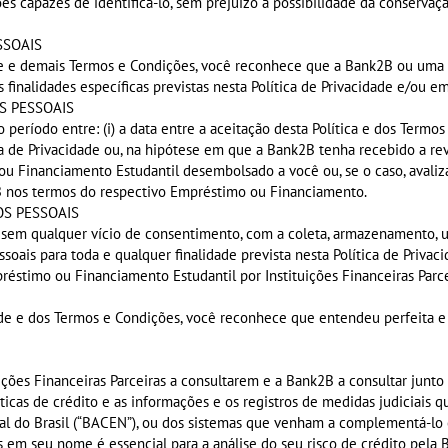
es capazes de identificá-lo, sem prejuízo à possibilidade da conservaçã
SSOAIS
ade e demais Termos e Condições, você reconhece que a Bank2B ou uma d
finalidades específicas previstas nesta Política de Privacidade e/ou em
S PESSOAIS
período entre: (i) a data entre a aceitação desta Política e dos Termo
ca de Privacidade ou, na hipótese em que a Bank2B tenha recebido a 
 ou Financiamento Estudantil desembolsado a você ou, se o caso, avali
B nos termos do respectivo Empréstimo ou Financiamento.
OS PESSOAIS
e sem qualquer vício de consentimento, com a coleta, armazenamento, u
ais para toda e qualquer finalidade prevista nesta Política de Privacid
réstimo ou Financiamento Estudantil por Instituições Financeiras Parce
dade e dos Termos e Condições, você reconhece que entendeu perfeita e
uições Financeiras Parceiras a consultarem e a Bank2B a consultar junto 
ticas de crédito e as informações e os registros de medidas judiciais
al do Brasil (“BACEN”), ou dos sistemas que venham a complementá-lo o
s em seu nome é essencial para a análise do seu risco de crédito pela B