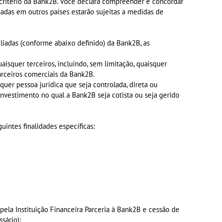
 critério da Bank2B. Você declara compreender e concordar
adas em outros países estarão sujeitas a medidas de
liadas (conforme abaixo definido) da Bank2B, as
isquer terceiros, incluindo, sem limitação, quaisquer
parceiros comerciais da Bank2B.
lquer pessoa jurídica que seja controlada, direta ou
nvestimento no qual a Bank2B seja cotista ou seja gerido
uintes finalidades específicas:
pela Instituição Financeira Parceria à Bank2B e cessão de
sário);