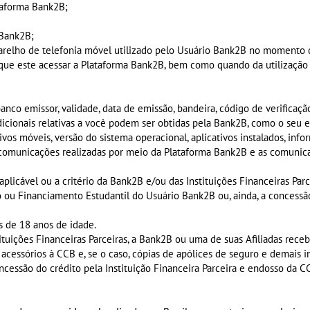
ataforma Bank2B;
 Bank2B;
aparelho de telefonia móvel utilizado pelo Usuário Bank2B no momento 
que este acessar a Plataforma Bank2B, bem como quando da utilizaçã
anco emissor, validade, data de emissão, bandeira, código de verificaçã
cionais relativas a você podem ser obtidas pela Bank2B, como o seu en
tivos móveis, versão do sistema operacional, aplicativos instalados, in
e, comunicações realizadas por meio da Plataforma Bank2B e as comuni
plicável ou a critério da Bank2B e/ou das Instituições Financeiras Parc
mo ou Financiamento Estudantil do Usuário Bank2B ou, ainda, a concess
s de 18 anos de idade.
tituições Financeiras Parceiras, a Bank2B ou uma de suas Afiliadas rece
 acessórios à CCB e, se o caso, cópias de apólices de seguro e demais
ncessão do crédito pela Instituição Financeira Parceira e endosso da 