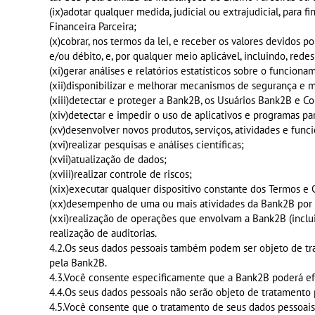
(ix)adotar qualquer medida, judicial ou extrajudicial, par
Financeira Parceira;
(x)cobrar, nos termos da lei, e receber os valores devidos
e/ou débito, e, por qualquer meio aplicável, incluindo, red
(xi)gerar análises e relatórios estatísticos sobre o funci
(xii)disponibilizar e melhorar mecanismos de segurança e 
(xiii)detectar e proteger a Bank2B, os Usuários Bank2B e Co
(xiv)detectar e impedir o uso de aplicativos e programas p
(xv)desenvolver novos produtos, serviços, atividades e func
(xvi)realizar pesquisas e análises científicas;
(xvii)atualização de dados;
(xviii)realizar controle de riscos;
(xix)executar qualquer dispositivo constante dos Termos e 
(xx)desempenho de uma ou mais atividades da Bank2B por
(xxi)realização de operações que envolvam a Bank2B (inclui
realização de auditorias.
4.2.Os seus dados pessoais também podem ser objeto de trat
pela Bank2B.
4.3.Você consente especificamente que a Bank2B poderá efe
4.4.Os seus dados pessoais não serão objeto de tratamento p
4.5.Você consente que o tratamento de seus dados pessoai