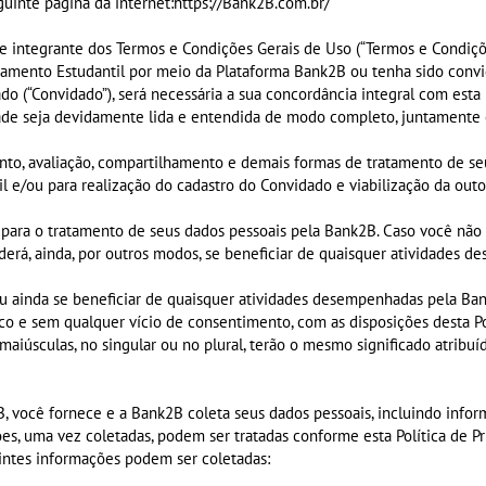
guinte página da internet:https://Bank2B.com.br/
arte integrante dos Termos e Condições Gerais de Uso (“Termos e Condiçõ
iamento Estudantil por meio da Plataforma Bank2B ou tenha sido conv
o (“Convidado”), será necessária a sua concordância integral com esta P
idade seja devidamente lida e entendida de modo completo, juntamente
to, avaliação, compartilhamento e demais formas de tratamento de seus
 e/ou para realização do cadastro do Convidado e viabilização da out
o para o tratamento de seus dados pessoais pela Bank2B. Caso você n
derá, ainda, por outros modos, se beneficiar de quaisquer atividades
u ainda se beneficiar de quaisquer atividades desempenhadas pela Ba
o e sem qualquer vício de consentimento, com as disposições desta Pol
 maiúsculas, no singular ou no plural, terão o mesmo significado atribu
 você fornece e a Bank2B coleta seus dados pessoais, incluindo informa
es, uma vez coletadas, podem ser tratadas conforme esta Política de Pri
uintes informações podem ser coletadas: