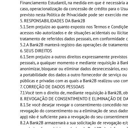
Financiamento Estudantil, na medida em que é necessária a u
caso, operacionalização da concessão de crédito para o Usu
previsto nesta Política de Privacidade pode ser exercido 
5. RESPONSABILIDADES DA Bank2B
5.1.Sem prejuízo ao quanto exposto nos Termos e Condições
acessos não autorizados e de situações acidentais ou ilícit
tratamento de referidos dados pessoais, em conformidade c
5.2.A Bank2B manterá registro das operações de tratamento
6. SEUS DIREITOS
6.1.Sem prejuízo a outros direitos expressamente previstos n
pessoais, a qualquer momento e mediante requisição à Bank2B
anonimizar, bloquear ou eliminar dados desnecessários, exce
a portabilidade dos dados a outro fornecedor de serviço ou
públicas e privadas com as quais a Bank2B realizou uso com
7. CORREÇÃO DE DADOS PESSOAIS
7.1.Você tem o direito de, mediante requisição à Bank2B, o
8. REVOGAÇÃO DE CONSENTIMENTO E ELIMINAÇÃO DE D
8.1.Se você desejar revogar o consentimento concedido nos 
revogação do consentimento ou a eliminação de seus dados
app) não é suficiente para a revogação do seu consentimen
8.2.A Bank2B armazenará a sua solicitação de revogação e/