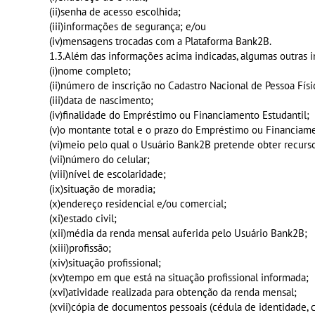
(ii)senha de acesso escolhida;
(iii)informações de segurança; e/ou
(iv)mensagens trocadas com a Plataforma Bank2B.
1.3.Além das informações acima indicadas, algumas outras i
(i)nome completo;
(ii)número de inscrição no Cadastro Nacional de Pessoa Fís
(iii)data de nascimento;
(iv)finalidade do Empréstimo ou Financiamento Estudantil;
(v)o montante total e o prazo do Empréstimo ou Financiame
(vi)meio pelo qual o Usuário Bank2B pretende obter recurs
(vii)número do celular;
(viii)nível de escolaridade;
(ix)situação de moradia;
(x)endereço residencial e/ou comercial;
(xi)estado civil;
(xii)média da renda mensal auferida pelo Usuário Bank2B;
(xiii)profissão;
(xiv)situação profissional;
(xv)tempo em que está na situação profissional informada;
(xvi)atividade realizada para obtenção da renda mensal;
(xvii)cópia de documentos pessoais (cédula de identidade, 