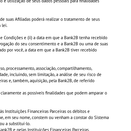
o e utilização de seus dados pessoais para finalidades
e suas Afiliadas poderá realizar o tratamento de seus
 lei.
s e Condições e (ii) a data em que a Bank2B tenha recebido
revogação do seu consentimento e a Bank2B ou uma de suas
zado por você, a data em que a Bank2B tiver recebido
so, processamento, associação, compartilhamento,
ade, incluindo, sem limitação, a análise de seu risco de
iras e, também, aquisição, pela Bank2B, de referido
 claramente as possíveis finalidades que podem amparar o
às Instituições Financeiras Parceiras os débitos e
 que, em seu nome, constem ou venham a constar do Sistema
u a substituí-lo.
ank2B e pelas Instituições Financeiras Parceiras.