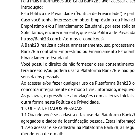
Para mais informações acerca da Bank2B, favor acessar a se
Introdução:
Esta Política de Privacidade (“Política de Privacidade”) é p
Caso você tenha interesse em obter Empréstimo ou Financ
Empréstimo e/ou Financiamento Estudantil por este solicitad
Solicitamos, encarecidamente, que esta Política de Privac
https://Bank2B.com.br/termos-e-condicoes).
A Bank2B realiza a coleta, armazenamento, uso, processamen
Bank2B a contratar Empréstimo ou Financiamento Estudantil
Financiamento Estudantil.
Você possui o direito de não fornecer o seu consentiment
terá acesso e/ou poderá usar a Plataforma Bank2B e não po
seus dados pessoais.
Ao acessar e/ou fazer qualquer uso da Plataforma Bank2B o
concorda integralmente de modo livre, informado, inequívoc
As palavras, expressões e abreviações com as letras iniciais
outra forma nesta Política de Privacidade.
1. COLETA DE DADOS PESSOAIS
1.1.Quando você se cadastra e faz uso da Plataforma Bank2B,
agregados e dados de identificação pessoal. Estas informaçõ
1.2.Ao acessar e se cadastrar na Plataforma Bank2B, as seg
(i)endereço de e-mail;