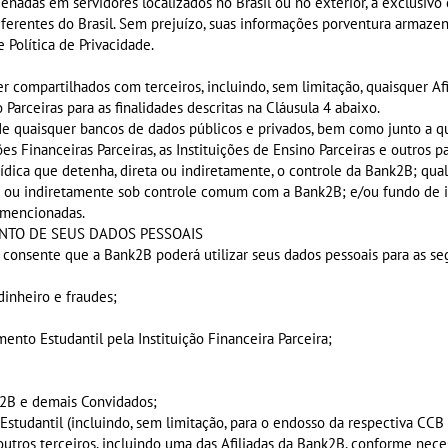
nadas em servidores localizados no Brasil ou no exterior, a exclusivo
ferentes do Brasil. Sem prejuízo, suas informações porventura armazen
 Política de Privacidade.
 compartilhados com terceiros, incluindo, sem limitação, quaisquer Afi
o Parceiras para as finalidades descritas na Cláusula 4 abaixo.
e quaisquer bancos de dados públicos e privados, bem como junto a qua
ões Financeiras Parceiras, as Instituições de Ensino Parceiras e outros 
jurídica que detenha, direta ou indiretamente, o controle da Bank2B; qua
ta ou indiretamente sob controle comum com a Bank2B; e/ou fundo de i
 mencionadas.
ENTO DE SEUS DADOS PESSOAIS
ê consente que a Bank2B poderá utilizar seus dados pessoais para as seg
dinheiro e fraudes;
nto Estudantil pela Instituição Financeira Parceira;
k2B e demais Convidados;
studantil (incluindo, sem limitação, para o endosso da respectiva CCB 
outros terceiros, incluindo uma das Afiliadas da Bank2B, conforme neces