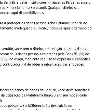
a Bank2B e pelas Instituições Financeiras Parcerias e, se o
 ou Financiamento Estudantil. Qualquer direito seu
ntato aqui disponibilizadas.
tas a proteger os dados pessoais dos Usuários Bank2B de
atamento inadequado ou ilícito, inclusive após o término do
e sentido, você tem o direito, em relação aos seus dados
cessar seus dados pessoais coletados pela Bank2B; (iii) de
 (iv) de exigir, mediante requisição expressa e específica,
 controlador; (v) de obter a informação das entidades
ssoais do banco de dados da Bank2B, você deve solicitar a
o da utilização da Plataforma Bank2B em sua modalidade
2B.
ados pessoais, Bank2Bdenciará a destruição ou