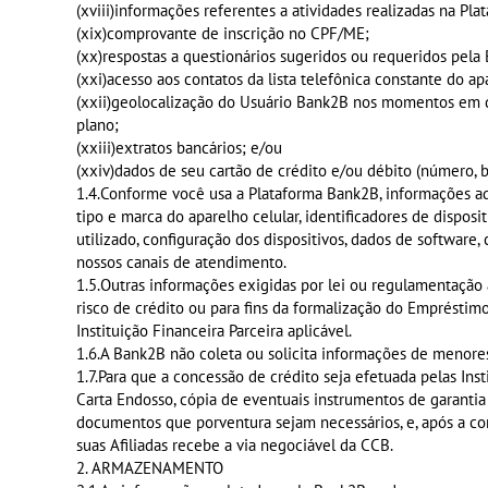
(xviii)informações referentes a atividades realizadas na Pl
(xix)comprovante de inscrição no CPF/ME;
(xx)respostas a questionários sugeridos ou requeridos pela
(xxi)acesso aos contatos da lista telefônica constante do 
(xxii)geolocalização do Usuário Bank2B nos momentos em 
plano;
(xxiii)extratos bancários; e/ou
(xxiv)dados de seu cartão de crédito e/ou débito (número, b
1.4.Conforme você usa a Plataforma Bank2B, informações adi
tipo e marca do aparelho celular, identificadores de disposi
utilizado, configuração dos dispositivos, dados de softwar
nossos canais de atendimento.
1.5.Outras informações exigidas por lei ou regulamentação a
risco de crédito ou para fins da formalização do Emprésti
Instituição Financeira Parceira aplicável.
1.6.A Bank2B não coleta ou solicita informações de menore
1.7.Para que a concessão de crédito seja efetuada pelas Ins
Carta Endosso, cópia de eventuais instrumentos de garantia
documentos que porventura sejam necessários, e, após a co
suas Afiliadas recebe a via negociável da CCB.
2. ARMAZENAMENTO