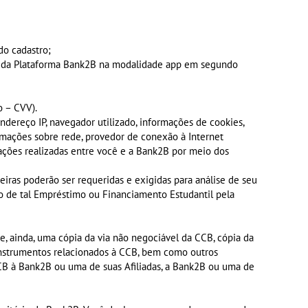
do cadastro;
o da Plataforma Bank2B na modalidade app em segundo
o – CVV).
dereço IP, navegador utilizado, informações de cookies,
formações sobre rede, provedor de conexão à Internet
cações realizadas entre você e a Bank2B por meio dos
eiras poderão ser requeridas e exigidas para análise de seu
ão de tal Empréstimo ou Financiamento Estudantil pela
be, ainda, uma cópia da via não negociável da CCB, cópia da
 instrumentos relacionados à CCB, bem como outros
CCB à Bank2B ou uma de suas Afiliadas, a Bank2B ou uma de