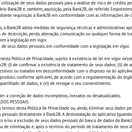
tilização de seus dados pessoais para a análise de risco de crédito pel
ário Bank2B e, também, aquisição, pela Bank2B, de referido Empréstimo
mediante requisição à Bank2B em conformidade com as informações de co
, a Bank2B adota medidas de segurança, técnicas e administrativas ap
as de destruição, perda, alteração, comunicação ou qualquer forma de tr
om a legislação em vigor.
 de seus dados pessoais, em conformidade com a legislação em vigor.
esta Política de Privacidade, sujeito à existência de lei em vigor ness
: (i) de confirmar a existência de tratamento de seus dados; (ii) de a
ssivos ou tratados em desconformidade com o disposto na lei aplicável;
 produto, conforme aplicável, de acordo com a regulamentação do órgão
partilhado de dados; e (vi) de revogar o seu consentimento.
bter a correção de dados incompletos, inexatos ou desatualizados.
ADOS PESSOAIS
termos desta Política de Privacidade ou, ainda, eliminar seus dados pe
 pessoais diretamente à Bank2B. A desinstalação do aplicativo (quand
to e/ou a exclusão de seus dados pessoais do banco de dados da Bank
ou de eliminação e, após o término do período de tratamento de seus d